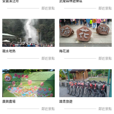
安農溪泛舟
武陵森林遊樂區
鄰近景點
鄰近景點
親水地熱
梅花湖
鄰近景點
鄰近景點
廣興農場
踏青旅遊
鄰近景點
鄰近景點