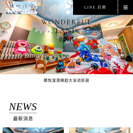
LINE 訂房
WONDERFUL
LAND
BNB
精悅溜滑梯超大浴池民宿
NEWS
最新消息